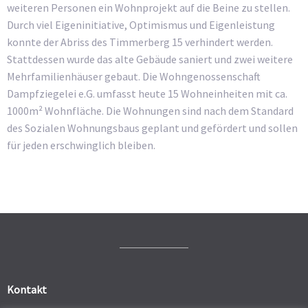
weiteren Personen ein Wohnprojekt auf die Beine zu stellen.
Durch viel Eigeninitiative, Optimismus und Eigenleistung
konnte der Abriss des Timmerberg 15 verhindert werden.
Stattdessen wurde das alte Gebäude saniert und zwei weitere
Mehrfamilienhäuser gebaut. Die Wohngenossenschaft
Dampfziegelei e.G. umfasst heute 15 Wohneinheiten mit ca.
1000m² Wohnfläche. Die Wohnungen sind nach dem Standard
des Sozialen Wohnungsbaus geplant und gefördert und sollen
für jeden erschwinglich bleiben.
Kontakt