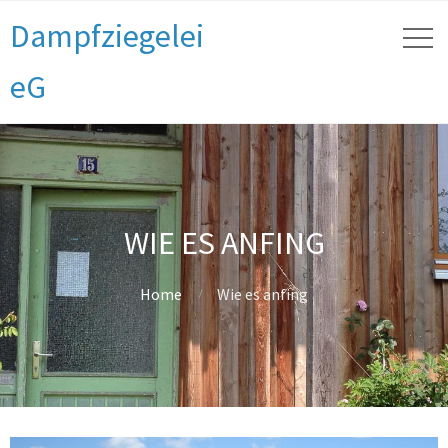
Dampfziegelei
eG
WIE ES ANFING
Home
Wie es anfing